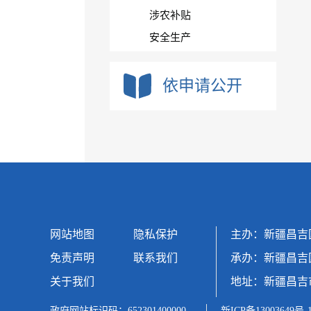
涉农补贴
安全生产
双随机、一公开
基层政务公开标准化目录
依申请公开
食品药品监管
重大决策预公开
重大政策转载
行政事业性收费
公务员招录
年度总结计划
行政许可和其他对外管
网站地图
隐私保护
主办：新疆昌吉
理服务信息
免责声明
联系我们
承办：新疆昌吉
行政处罚办理情况
关于我们
建议提案办理
地址：新疆昌吉
政府网站标识码：652301400000
新ICP备13003649号-