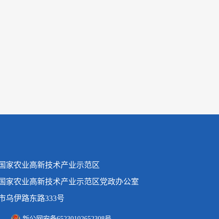
国家农业高新技术产业示范区
国家农业高新技术产业示范区党政办公室
市乌伊路东路333号
1
新公网安备65230102652308号