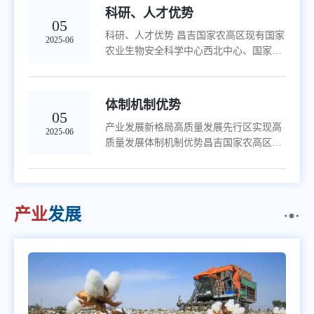
牧产业总产值过百亿
科研、人才优势
05
科研、人才优势 昌吉国家农高区现有国家
2025-06
农业生物安全科学中心西北中心、国家棉
花技术创新中心等20余个国家级创新平台
支持科技型企业创建创新平台、大力引育
人才和争取科技项目资金开展留学生培养
​体制机制优势
等科技人才合作建成国家、自治区研发平
05
产业发展新格局高质量发展先行区实现高
台38个国家级创新平台落地建设对携带创
2025-06
质量发展体制机制优势昌吉国家农高区党
新技术、科技项目来农高区创新创业投资
工委、管委会是昌吉州党委、人民政府派
的人才重大科研创新项目推进中国农科院
出机构机制开发建设管理运营机制企业注
国际教育学院落地与中国农科院、中科院
册登记、项目审批、土地供应、规划建设
新疆分院、新疆农科院、新疆畜科院、
均可实现是自治区的丝绸之路经济带创新
新...
产业
发展
驱动发展试验区、人才自主创新示范区的
重点区域管委会+公司昌吉国家农高区设
立独立财政和金库三区两带由农投集团积
极通过股权投资、融资担保等市场化方式
支持入驻企业通过