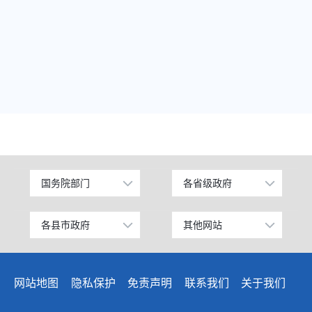
国务院部门
各省级政府
公安部
北京
工业和信息化部
上海
各县市政府
其他网站
昌吉市
中国昌吉网
科学技术部
广东
阜康市
昌吉州纪检监察网
教育部
天津
网站地图
隐私保护
免责声明
联系我们
关于我们
玛纳斯县
网上信访大厅
国家发展和改革委员会
江苏