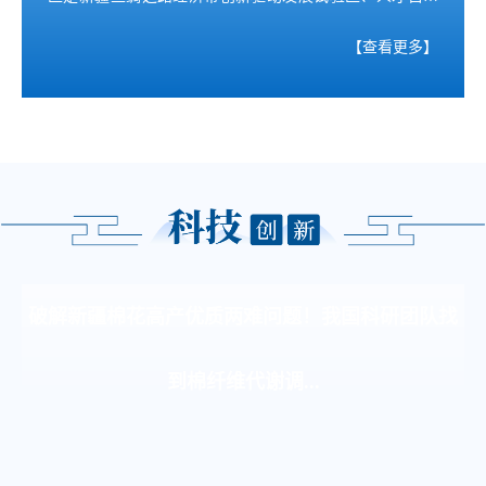
创新示范区的重点园区，是昌吉州“三区两带”产业发展新
【查看更多】
格局高质量发展先行区，在两轮全国国家农业科技园区综
合评估中均荣获优秀；2016年成为丝绸之路经济带创新驱
动发展试验区重点园区，2020年被国务院认定为国家级双
创示范基地。
破解新疆棉花高产优质两难问题！我国科研团队找
到棉纤维代谢调...